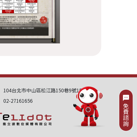
104台北市中山區松江路150巷9號1F
e
sms
02-27161656
e
免費諮詢