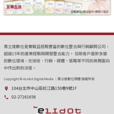
友華生技
活動網站/網站製作/網頁UI設計
喬立達數位是實戰且經驗豐富的數位整合與行銷顧問公司，
超過15年的產業經驗與開發整合能力。 協助客戶面對多變
的數位環境，在技術、行銷、媒體、策略等不同的商務面向
中作出對的決策。
Copyright © eLidot Digital Media ｜喬立達數位媒體 版權所有
104台北市中山區松江路150巷9號1F
place
02-27161656
local_phone