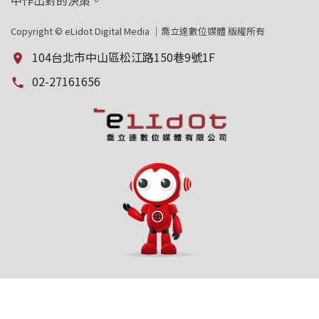
中作出對的決策。
Copyright © eLidot Digital Media ｜喬立達數位媒體 版權所有
104台北市中山區松江路150巷9號1F
place
02-27161656
local_phone