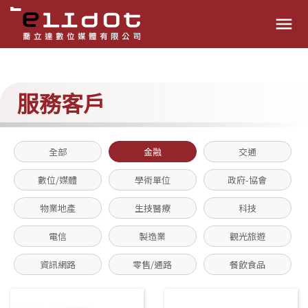
menu
服務客戶
全部
金融
交通
數位/媒體
學術單位
政府-協會
物業地產
生技醫療
科技
電信
製造業
觀光旅遊
資訊網路
零售/通路
餐飲食品